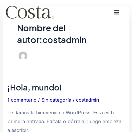
Ir
al
contenido
Nombre del
autor:costadmin
¡Hola, mundo!
¡Hola,
mundo!
1 comentario
/
Sin categoría
/
costadmin
Te damos la bienvenida a WordPress. Esta es tu
primera entrada. Edítala o bórrala, ¡luego empieza
a escribir!